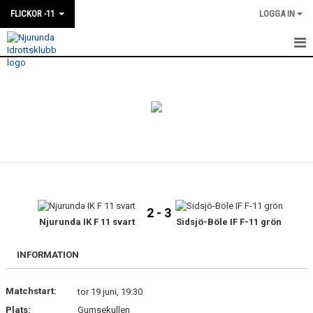
FLICKOR -11
LOGGA IN
HEM
NYHETER
KALENDER
MATCHER
TRUPPEN
2 - 3
BILDGALLERI
Njurunda IK F 11 svart
Sidsjö-Böle IF F-11 grön
DOKUMENT
INFORMATION
Matchstart:
tor 19 juni, 19:30
Plats:
Gumsekullen