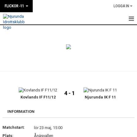
FLICKOR -11
LOGGA IN
HEM
NYHETER
KALENDER
MATCHER
TRUPPEN
4 - 1
BILDGALLERI
Kovlands IF F11/12
Njurunda IK F 11
DOKUMENT
INFORMATION
Matchstart:
lör 23 maj, 15:00
Plats:
Ånäsvallen