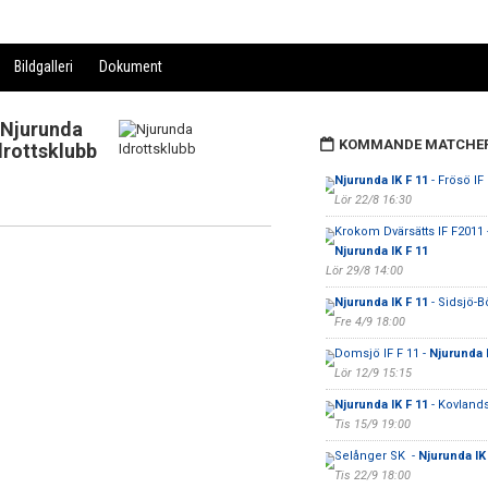
Bildgalleri
Dokument
Njurunda
KOMMANDE MATCHE
drottsklubb
Njurunda IK F 11
- Frösö IF 
Lör 22/8 16:30
Krokom Dvärsätts IF F2011 
Njurunda IK F 11
Lör 29/8 14:00
Njurunda IK F 11
- Sidsjö-B
Fre 4/9 18:00
Domsjö IF F 11 -
Njurunda I
Lör 12/9 15:15
Njurunda IK F 11
- Kovlands
Tis 15/9 19:00
Selånger SK -
Njurunda IK
Tis 22/9 18:00