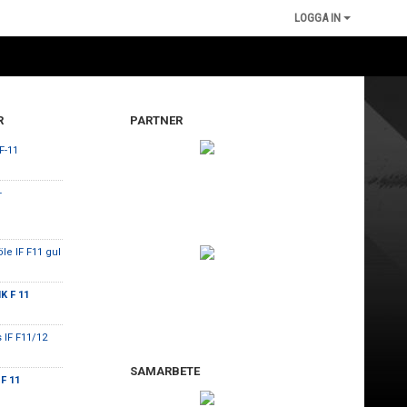
LOGGA IN
R
PARTNER
F-11
-
öle IF F11 gul
K F 11
 IF F11/12
SAMARBETE
 F 11