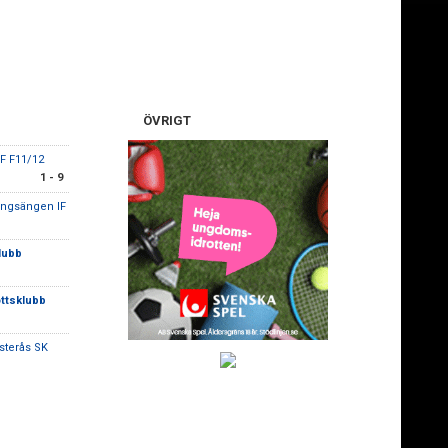
1
ÖVRIGT
IF F11/12
1 - 9
ungsängen IF
lubb
ottsklubb
sterås SK