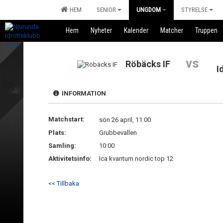
HEM
SENIOR
UNGDOM
STYRELSE
Hem
Nyheter
Kalender
Matcher
Truppen
vs
Röbäcks IF
I
INFORMATION
Matchstart:
sön 26 april, 11:00
Plats:
Grubbevallen
Samling:
10:00
Aktivitetsinfo:
Ica kvantum nordic top 12
<< Tillbaka