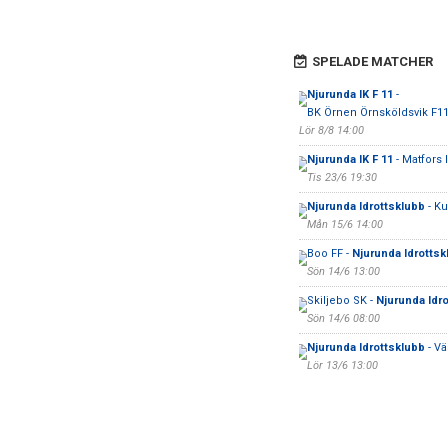
SPELADE MATCHER
Njurunda IK F 11
-
BK Örnen Örnsköldsvik F1
Lör 8/8 14:00
Njurunda IK F 11
- Matfors 
Tis 23/6 19:30
Njurunda Idrottsklubb
- K
Mån 15/6 14:00
Boo FF -
Njurunda Idrottsk
Sön 14/6 13:00
Skiljebo SK -
Njurunda Idr
Sön 14/6 08:00
Njurunda Idrottsklubb
- Vä
Lör 13/6 13:00