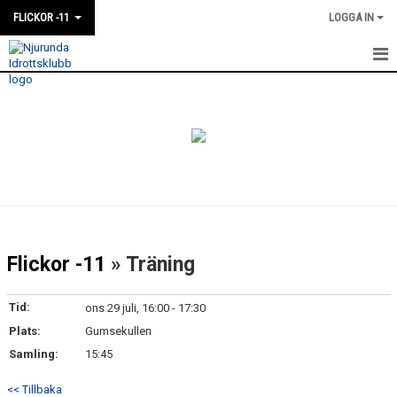
FLICKOR -11
LOGGA IN
HEM
NYHETER
KALENDER
MATCHER
TRUPPEN
Flickor -11
» Träning
BILDGALLERI
Tid:
ons 29 juli, 16:00 - 17:30
DOKUMENT
Plats:
Gumsekullen
Samling:
15:45
<< Tillbaka