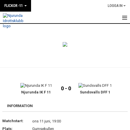
FLICKOR -11
LOGGA IN
HEM
NYHETER
KALENDER
MATCHER
TRUPPEN
0 - 0
BILDGALLERI
Njurunda IK F 11
Sundsvalls DFF 1
DOKUMENT
INFORMATION
Matchstart:
ons 11 juni, 19:00
Plats:
Gumsekullen