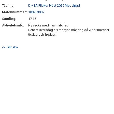
Tävling:
Div 3A Flickor Höst 2025 Medelpad
Matchnummer:
100253007
Samling:
17:15
Aktivitetsinfo:
Ny vecka med nya matcher.
Senast svarsdag är i morgon måndag då vi har matcher
tisdag och fredag.
<< Tillbaka