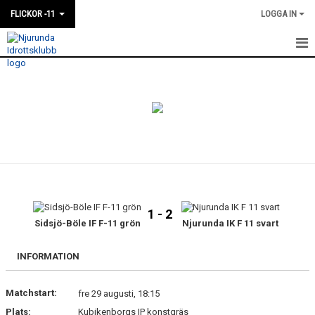
FLICKOR -11
LOGGA IN
HEM
NYHETER
KALENDER
MATCHER
TRUPPEN
1 - 2
BILDGALLERI
Sidsjö-Böle IF F-11 grön
Njurunda IK F 11 svart
DOKUMENT
INFORMATION
Matchstart:
fre 29 augusti, 18:15
Plats:
Kubikenborgs IP konstgräs