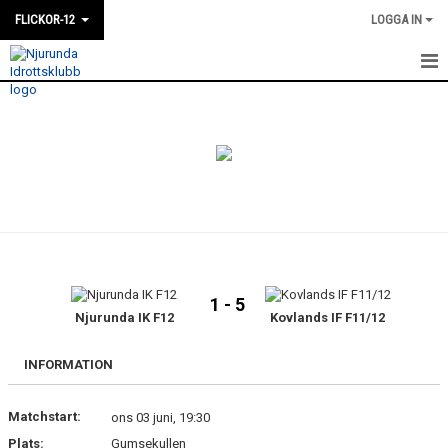
FLICKOR-12
LOGGA IN
HEM
NYHETER
KALENDER
MATCHER
TRUPPEN
1 - 5
BILDGALLERI
Njurunda IK F12
Kovlands IF F11/12
KONTAKT
INFORMATION
DOKUMENT
Matchstart:
ons 03 juni, 19:30
Plats:
Gumsekullen