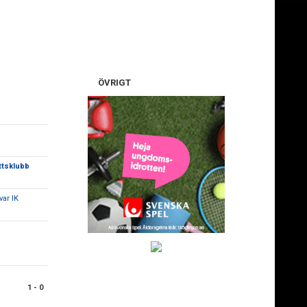
ÖVRIGT
ttsklubb
var IK
1 - 0