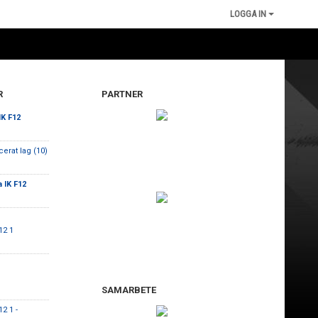
LOGGA IN
R
PARTNER
IK F12
cerat lag (10)
 IK F12
12 1
SAMARBETE
2 1 -