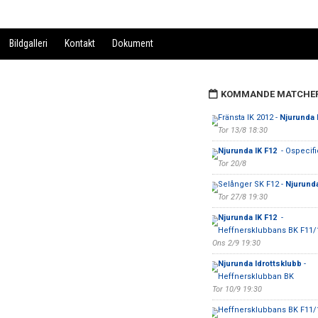
Bildgalleri
Kontakt
Dokument
KOMMANDE MATCHE
Fränsta IK 2012 -
Njurunda 
Tor 13/8 18:30
Njurunda IK F12
- Ospecifi
Tor 20/8
Selånger SK F12 -
Njurunda
Tor 27/8 19:30
Njurunda IK F12
-
Heffnersklubbans BK F11/
Ons 2/9 19:30
Njurunda Idrottsklubb
-
Heffnersklubban BK
Tor 10/9 19:30
Heffnersklubbans BK F11/1