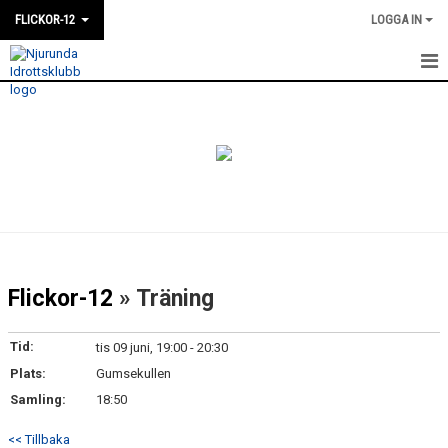
FLICKOR-12
LOGGA IN
HEM
NYHETER
KALENDER
MATCHER
TRUPPEN
Flickor-12
» Träning
BILDGALLERI
Tid:
tis 09 juni, 19:00 - 20:30
KONTAKT
Plats:
Gumsekullen
Samling:
18:50
DOKUMENT
<< Tillbaka