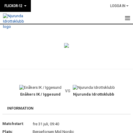
FLICKOR-12
LOGGA IN
HEM
NYHETER
KALENDER
MATCHER
TRUPPEN
vs
BILDGALLERI
Enåkers IK / Iggesund
Njurunda Idrottsklubb
KONTAKT
INFORMATION
DOKUMENT
Matchstart:
fre 31 juli, 09:40
Plats:
Bergeforsen Mid Nordic