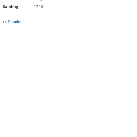
Samling:
17:15
<< Tillbaka