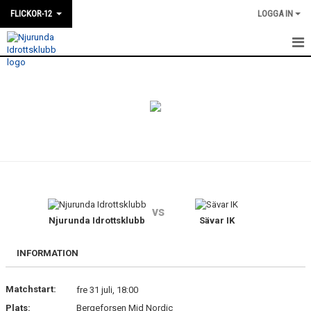
FLICKOR-12
LOGGA IN
HEM
NYHETER
KALENDER
MATCHER
TRUPPEN
vs
BILDGALLERI
Njurunda Idrottsklubb
Sävar IK
KONTAKT
INFORMATION
DOKUMENT
Matchstart:
fre 31 juli, 18:00
Plats:
Bergeforsen Mid Nordic