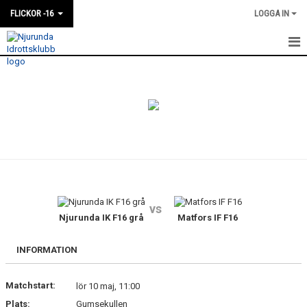
FLICKOR -16
LOGGA IN
HEM
NYHETER
KALENDER
MATCHER
TRUPPEN
vs
BILDGALLERI
Njurunda IK F16 grå
Matfors IF F16
DOKUMENT
INFORMATION
KONTAKT
Matchstart:
lör 10 maj, 11:00
Plats:
Gumsekullen