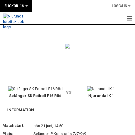
FLICKOR -16
LOGGA IN
HEM
NYHETER
KALENDER
MATCHER
TRUPPEN
vs
BILDGALLERI
Selånger SK Fotboll F16 Röd
Njurunda IK 1
DOKUMENT
INFORMATION
KONTAKT
Matchstart:
sön 21 juni, 14:50
Plats:
Selånger IP Konstgräs 7v7/9v9