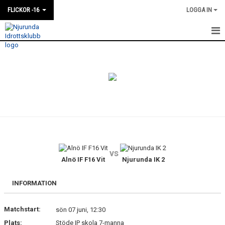
FLICKOR -16
LOGGA IN
HEM
NYHETER
KALENDER
MATCHER
TRUPPEN
vs
BILDGALLERI
Alnö IF F16 Vit
Njurunda IK 2
DOKUMENT
INFORMATION
KONTAKT
Matchstart:
sön 07 juni, 12:30
Plats:
Stöde IP skola 7-manna