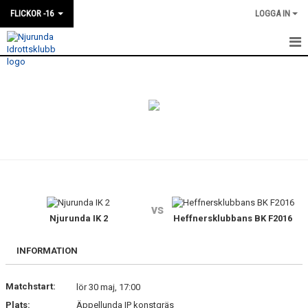
FLICKOR -16
LOGGA IN
HEM
NYHETER
KALENDER
MATCHER
TRUPPEN
vs
BILDGALLERI
Njurunda IK 2
Heffnersklubbans BK F2016
DOKUMENT
INFORMATION
KONTAKT
Matchstart:
lör 30 maj, 17:00
Plats:
Äppellunda IP konstgräs