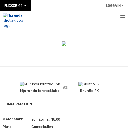
FLICKOR -14
LOGGA IN
HEM
NYHETER
KALENDER
MATCHER
TRUPPEN
vs
BILDGALLERI
Njurunda Idrottsklubb
Brunflo FK
DOKUMENT
INFORMATION
KONTAKT
Matchstart:
sön 25 maj, 18:00
Plats:
Gumsekullen