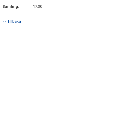
Samling:
17:30
<< Tillbaka