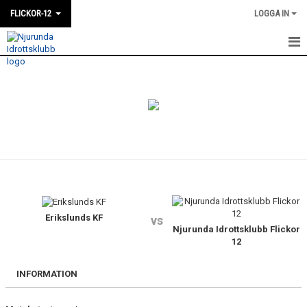
FLICKOR-12
LOGGA IN
HEM
NYHETER
KALENDER
MATCHER
TRUPPEN
BILDGALLERI
Erikslunds KF
vs
Njurunda Idrottsklubb Flickor
12
KONTAKT
INFORMATION
DOKUMENT