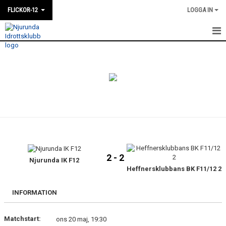
FLICKOR-12
LOGGA IN
HEM
NYHETER
KALENDER
MATCHER
TRUPPEN
2 - 2
BILDGALLERI
Njurunda IK F12
Heffnersklubbans BK F11/12 2
KONTAKT
INFORMATION
DOKUMENT
Matchstart:
ons 20 maj, 19:30