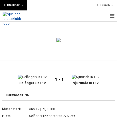
FLICKOR-12
LOGGA IN
HEM
NYHETER
KALENDER
MATCHER
TRUPPEN
1 - 1
BILDGALLERI
Selånger SK F12
Njurunda IK F12
KONTAKT
INFORMATION
DOKUMENT
Matchstart:
ons 17 juni, 18:00
Plats:
Selånger IP Konstgräs 7v7/9v9