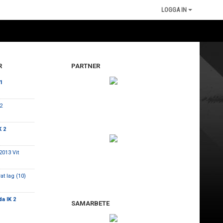
LOGGA IN
R
PARTNER
1
2
K 2
2013 Vit
at lag (10)
a IK 2
SAMARBETE