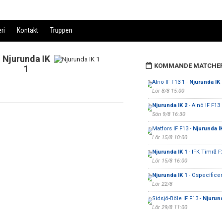
eri
Kontakt
Truppen
Njurunda IK
KOMMANDE MATCHE
1
Alnö IF F13 1 -
Njurunda IK 
Lör 8/8 15:00
Njurunda IK 2
- Alnö IF F13 
Sön 9/8 16:30
Matfors IF F13 -
Njurunda I
Lör 15/8 10:00
Njurunda IK 1
- IFK Timrå F
Lör 15/8 16:00
Njurunda IK 1
- Ospecificer
Lör 22/8
Sidsjö-Böle IF F13 -
Njurund
Lör 29/8 11:00