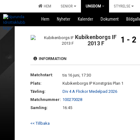
HEM
SENIOR
UNGDOM
STYRELSE
Hem
Nyheter
Kalender
Dokument
Bildgall
Kubikenborgs IF
1 - 2
2013 F
INFORMATION
Matchstart:
tis 16 juni, 17:30
Plats:
Kubikenborgs IP Konstgräs Plan 1
Tävling:
Div 4 A Flickor Medelpad 2026
Matchnummer:
100270028
Samling:
16:45
<< Tillbaka