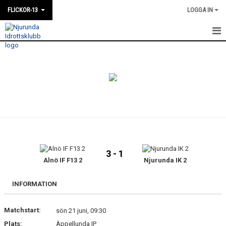
FLICKOR-13
LOGGA IN
HEM
NYHETER
KALENDER
DOKUMENT
BILDGALLERI
3 - 1
KONTAKT
Alnö IF F13 2
Njurunda IK 2
TRUPPEN
INFORMATION
Matchstart:
sön 21 juni, 09:30
Plats:
Äppellunda IP