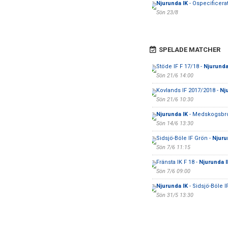
Njurunda IK
- Ospecificerat
Sön 23/8
SPELADE MATCHER
Stöde IF F 17/18 -
Njurunda
Sön 21/6 14:00
Kovlands IF 2017/2018 -
Nj
Sön 21/6 10:30
Njurunda IK
- Medskogsbro
Sön 14/6 13:30
Sidsjö-Böle IF Grön -
Njuru
Sön 7/6 11:15
Fränsta IK F 18 -
Njurunda I
Sön 7/6 09:00
Njurunda IK
- Sidsjö-Böle IF
Sön 31/5 13:30