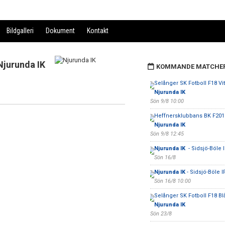
Bildgalleri
Dokument
Kontakt
Njurunda IK
KOMMANDE MATCHE
Selånger SK Fotboll F18 Vit
Njurunda IK
Sön 9/8 10:00
Heffnersklubbans BK F2018
Njurunda IK
Sön 9/8 12:45
Njurunda IK
- Sidsjö-Böle I
Sön 16/8
Njurunda IK
- Sidsjö-Böle I
Sön 16/8 10:00
Selånger SK Fotboll F18 Blå
Njurunda IK
Sön 23/8