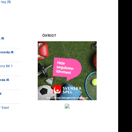
 lag (8)
ÖVRIGT
 IK
urunda IK
ns BK 1
nda IK
K
 Svart