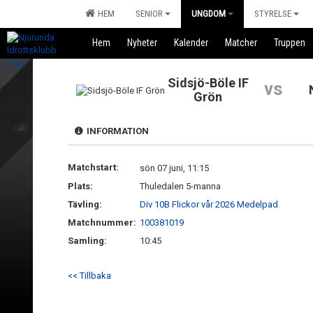
HEM
SENIOR
UNGDOM
STYRELSE
Hem
Nyheter
Kalender
Matcher
Truppen
Sidsjö-Böle IF
vs
Grön
INFORMATION
Matchstart:
sön 07 juni, 11:15
Plats:
Thuledalen 5-manna
Tävling:
Div 10B Flickor vår 2026 Medelpad
Matchnummer:
100381019
Samling:
10:45
<< Tillbaka