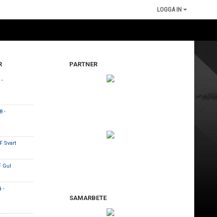
LOGGA IN
R
PARTNER
 -
 -
F Svart
F Gul
 -
SAMARBETE