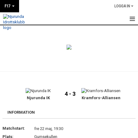
F17
LOGGA IN
HEM
NYHETER
KALENDER
MATCHER
TRUPPEN
4 - 3
BILDGALLERI
Njurunda IK
Kramfors-Alliansen
DOKUMENT
INFORMATION
KONTAKT
Matchstart:
fre 22 maj, 19:30
Plats:
Gumsekullen