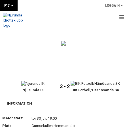
F17
LOGGA IN
HEM
NYHETER
KALENDER
MATCHER
TRUPPEN
3 - 2
BILDGALLERI
Njurunda IK
BIK Fotboll/Härnösands SK
DOKUMENT
INFORMATION
KONTAKT
Matchstart:
tor 30 juli, 19:00
Plats:
Gumsekullen Hemmamatch