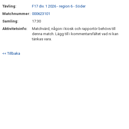
Tävling:
F17 div. 1 2026 - region 6 - Söder
Matchnummer:
000623101
Samling:
17:30
Aktivitetsinfo:
Matchvärd, någon i kiosk och rapportör behövs till
denna match. Lägg till i kommentarsfältet vad ni kan
tänkas vara.
<< Tillbaka