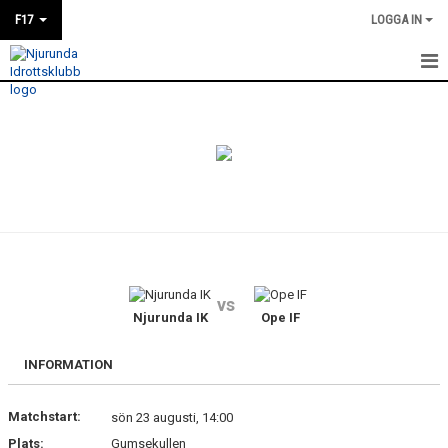
F17
LOGGA IN
HEM
NYHETER
KALENDER
MATCHER
TRUPPEN
vs
BILDGALLERI
Njurunda IK
Ope IF
DOKUMENT
INFORMATION
KONTAKT
Matchstart:
sön 23 augusti, 14:00
Plats:
Gumsekullen