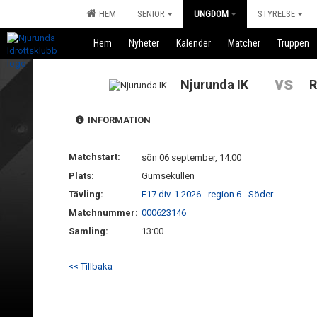
HEM
SENIOR
UNGDOM
STYRELSE
Hem
Nyheter
Kalender
Matcher
Truppen
vs
Njurunda IK
R
INFORMATION
Matchstart:
sön 06 september, 14:00
Plats:
Gumsekullen
Tävling:
F17 div. 1 2026 - region 6 - Söder
Matchnummer:
000623146
Samling:
13:00
<< Tillbaka