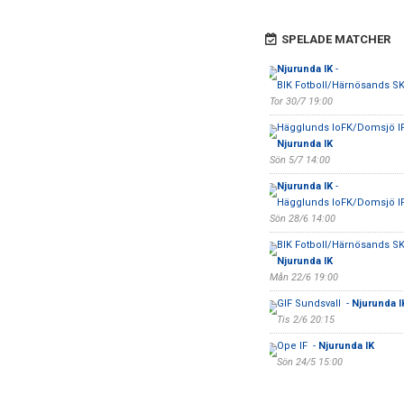
SPELADE MATCHER
Njurunda IK
-
BIK Fotboll/Härnösands S
Tor 30/7 19:00
Hägglunds IoFK/Domsjö IF
Njurunda IK
Sön 5/7 14:00
Njurunda IK
-
Hägglunds IoFK/Domsjö I
Sön 28/6 14:00
BIK Fotboll/Härnösands SK
Njurunda IK
Mån 22/6 19:00
GIF Sundsvall -
Njurunda I
Tis 2/6 20:15
Ope IF -
Njurunda IK
Sön 24/5 15:00