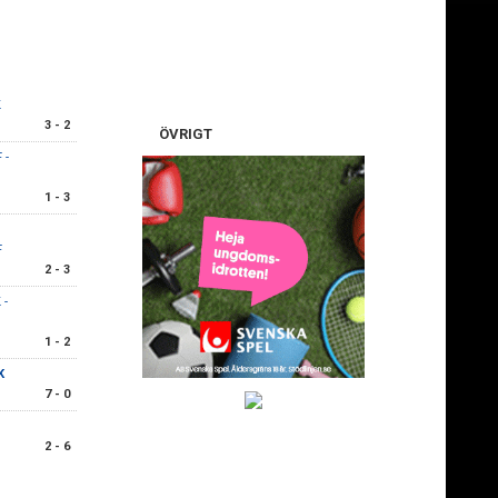
K
3 - 2
ÖVRIGT
 -
1 - 3
F
2 - 3
 -
1 - 2
K
7 - 0
2 - 6