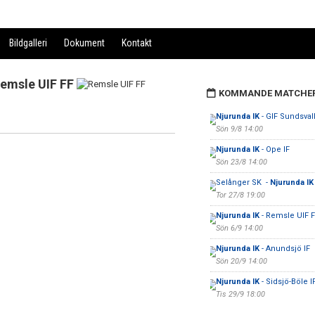
Bildgalleri
Dokument
Kontakt
emsle UIF FF
KOMMANDE MATCHE
Njurunda IK
- GIF Sundsval
Sön 9/8 14:00
Njurunda IK
- Ope IF
Sön 23/8 14:00
Selånger SK -
Njurunda IK
Tor 27/8 19:00
Njurunda IK
- Remsle UIF 
Sön 6/9 14:00
Njurunda IK
- Anundsjö IF
Sön 20/9 14:00
Njurunda IK
- Sidsjö-Böle I
Tis 29/9 18:00