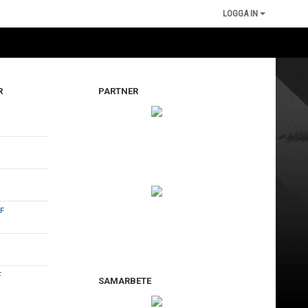
LOGGA IN
R
PARTNER
l
FF
F
SAMARBETE