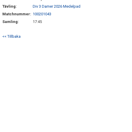
VIDEO
Tävling:
Div 3 Damer 2026 Medelpad
MATCHER
Matchnummer:
100201043
Samling:
17:45
KLUBBSHOP
<< Tillbaka