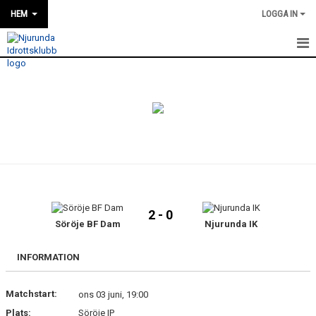
HEM
LOGGA IN
HEM
NYHETER
OM KLUBBEN
KONTAKT
KALENDER
2 - 0
Söröje BF Dam
Njurunda IK
BILDGALLERI
DOKUMENT
INFORMATION
VÅRA LAG
Matchstart:
ons 03 juni, 19:00
Plats:
Söröje IP