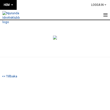
HEM
LOGGA IN
HEM
NYHETER
OM KLUBBEN
KONTAKT
KALENDER
<< Tillbaka
BILDGALLERI
DOKUMENT
VÅRA LAG