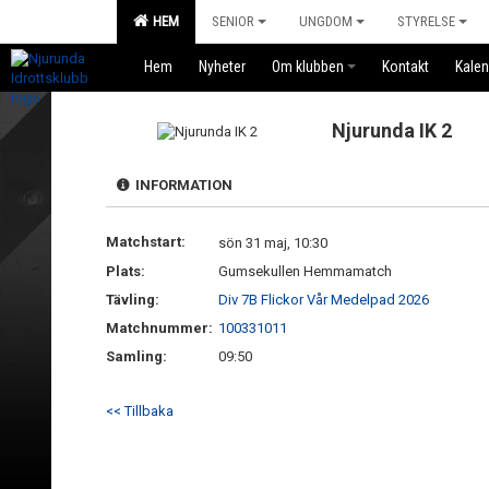
HEM
SENIOR
UNGDOM
STYRELSE
Hem
Nyheter
Om klubben
Kontakt
Kalen
Njurunda IK 2
INFORMATION
Matchstart:
sön 31 maj, 10:30
Plats:
Gumsekullen Hemmamatch
Tävling:
Div 7B Flickor Vår Medelpad 2026
Matchnummer:
100331011
Samling:
09:50
<< Tillbaka