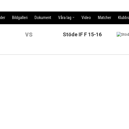
der
Bildgalleri
Dokument
Våra lag
Video
Matcher
Klubb
vs
Stöde IF F 15-16