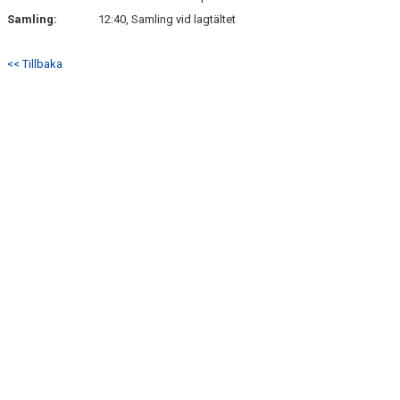
VIDEO
Samling:
12:40, Samling vid lagtältet
MATCHER
<< Tillbaka
KLUBBSHOP