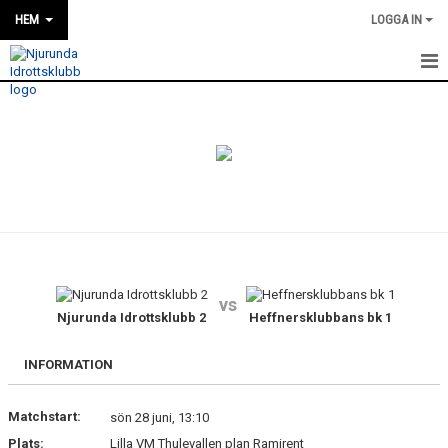
HEM
LOGGA IN
HEM
NYHETER
OM KLUBBEN
KONTAKT
KALENDER
vs
Njurunda Idrottsklubb 2
Heffnersklubbans bk 1
BILDGALLERI
DOKUMENT
INFORMATION
VÅRA LAG
Matchstart:
sön 28 juni, 13:10
Plats:
Lilla VM Thulevallen plan Ramirent