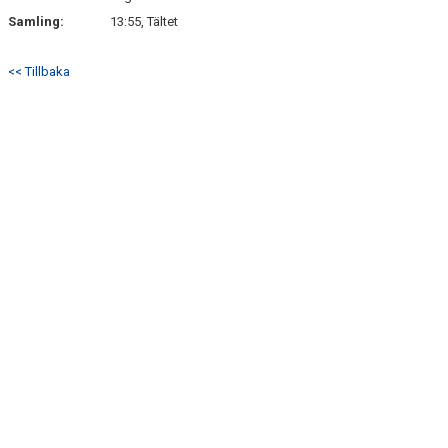
VIDEO
Samling:
13:55, Tältet
MATCHER
<< Tillbaka
KLUBBSHOP