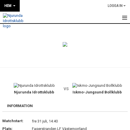
HEM
LOGGA IN
HEM
NYHETER
OM KLUBBEN
KONTAKT
KALENDER
vs
Njurunda Idrottsklubb
Iskmo-Jungsund Bollklubb
BILDGALLERI
DOKUMENT
INFORMATION
VÅRA LAG
Matchstart:
fre 31 juli, 14:40
Plats:
Fagerstranden LF Västernorrland