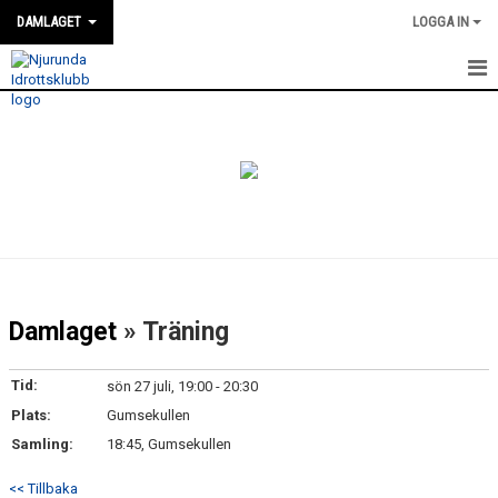
DAMLAGET
LOGGA IN
HEM
KALENDER
TRUPPEN
NYHETER
GÄSTBOK
Damlaget
» Träning
BILDGALLERI
Tid:
sön 27 juli, 19:00 - 20:30
DOKUMENT
Plats:
Gumsekullen
Samling:
18:45, Gumsekullen
KONTAKT
<< Tillbaka
MATCHER