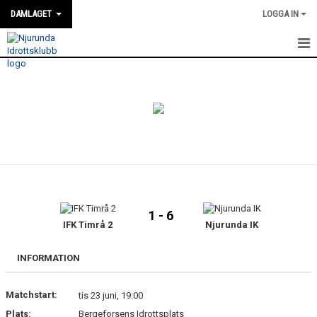
DAMLAGET
LOGGA IN
HEM
KALENDER
TRUPPEN
NYHETER
GÄSTBOK
1 - 6
BILDGALLERI
IFK Timrå 2
Njurunda IK
DOKUMENT
INFORMATION
KONTAKT
Matchstart:
tis 23 juni, 19:00
Plats:
Bergeforsens Idrottsplats
MATCHER