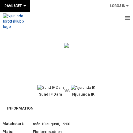
DAMLAGET
LOGGA IN
HEM
KALENDER
TRUPPEN
NYHETER
GÄSTBOK
vs
BILDGALLERI
Sund IF Dam
Njurunda IK
DOKUMENT
INFORMATION
KONTAKT
Matchstart:
mån 10 augusti, 19:00
Plats:
Flodbergsudden
MATCHER