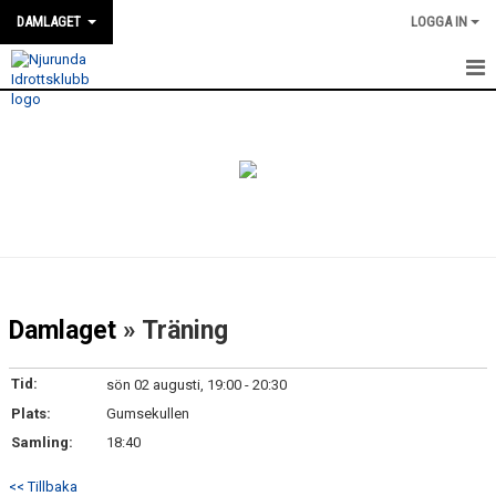
DAMLAGET
LOGGA IN
HEM
KALENDER
TRUPPEN
NYHETER
GÄSTBOK
Damlaget
» Träning
BILDGALLERI
Tid:
sön 02 augusti, 19:00 - 20:30
DOKUMENT
Plats:
Gumsekullen
Samling:
18:40
KONTAKT
<< Tillbaka
MATCHER