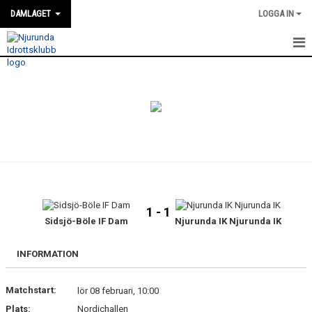
DAMLAGET
LOGGA IN
HEM
KALENDER
TRUPPEN
NYHETER
GÄSTBOK
1 - 1
BILDGALLERI
Sidsjö-Böle IF Dam
Njurunda IK Njurunda IK
DOKUMENT
INFORMATION
KONTAKT
Matchstart:
lör 08 februari, 10:00
Plats:
Nordichallen
MATCHER