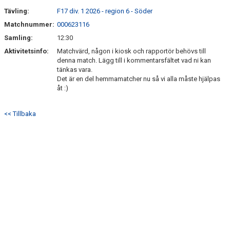
Tävling:
F17 div. 1 2026 - region 6 - Söder
Matchnummer:
000623116
Samling:
12:30
Aktivitetsinfo:
Matchvärd, någon i kiosk och rapportör behövs till
denna match. Lägg till i kommentarsfältet vad ni kan
tänkas vara.
Det är en del hemmamatcher nu så vi alla måste hjälpas
åt :)
<< Tillbaka