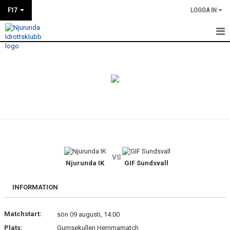
F17
LOGGA IN
HEM
NYHETER
KALENDER
MATCHER
TRUPPEN
vs
BILDGALLERI
Njurunda IK
GIF Sundsvall
DOKUMENT
INFORMATION
KONTAKT
Matchstart:
sön 09 augusti, 14:00
Plats:
Gumsekullen Hemmamatch