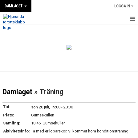
DAMLAGET
LOGGA IN
HEM
KALENDER
TRUPPEN
NYHETER
GÄSTBOK
Damlaget
» Träning
BILDGALLERI
Tid:
sön 20 juli, 19:00 - 20:30
DOKUMENT
Plats:
Gumsekullen
Samling:
18:45, Gumsekullen
KONTAKT
Aktivitetsinfo:
Ta med er löparskor. Vi kommer köra konditionsträning.
MATCHER