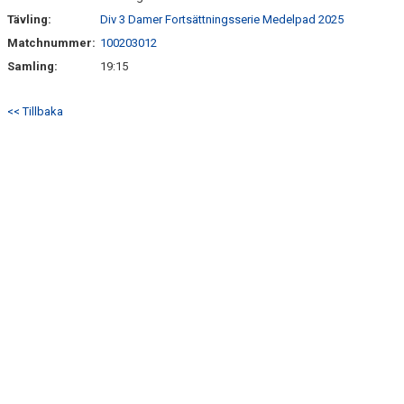
Tävling:
Div 3 Damer Fortsättningsserie Medelpad 2025
ANMÄLAN
Matchnummer:
100203012
Samling:
19:15
<< Tillbaka