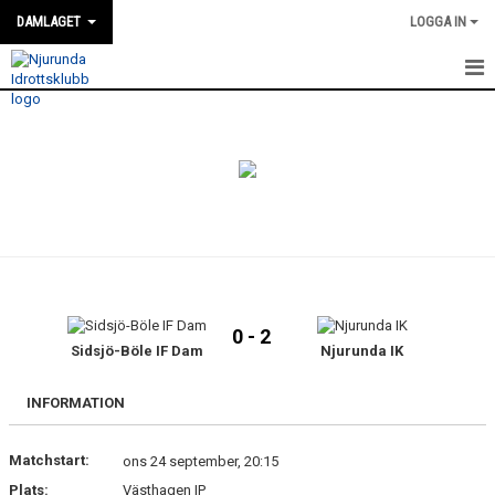
DAMLAGET
LOGGA IN
HEM
KALENDER
TRUPPEN
NYHETER
GÄSTBOK
0 - 2
BILDGALLERI
Sidsjö-Böle IF Dam
Njurunda IK
DOKUMENT
INFORMATION
KONTAKT
Matchstart:
ons 24 september, 20:15
Plats:
Västhagen IP
MATCHER