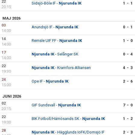
22
Sidsjö-Böle IF -
Njurunda IK
1 - 1
20:15
MAJ 2026
03
Anundsjö IF -
Njurunda IK
0 - 1
14:00
14
Remsle UIF FF -
Njurunda IK
1 - 0
14:00
17
Njurunda IK
- Selånger SK
0 - 4
14:00
22
Njurunda IK
- Kramfors-Alliansen
4 - 3
19:30
24
Ope IF -
Njurunda IK
2 - 6
15:00
JUNI 2026
02
GIF Sundsvall -
Njurunda IK
7 - 0
20:15
22
BIK Fotboll/Härnösands SK -
Njurunda IK
1 - 2
19:00
28
Njurunda IK
- Hägglunds IoFK/Domsjö IF
2 - 3