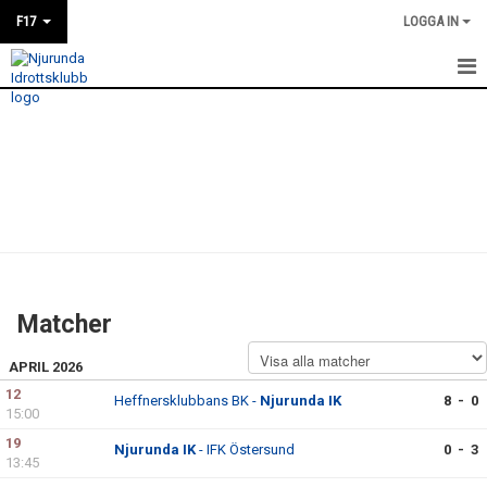
F17
LOGGA IN
HEM
NYHETER
KALENDER
MATCHER
TRUPPEN
Matcher
BILDGALLERI
APRIL 2026
DOKUMENT
12
Heffnersklubbans BK -
Njurunda IK
8 - 0
15:00
KONTAKT
19
Njurunda IK
- IFK Östersund
0 - 3
13:45