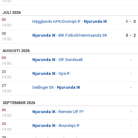
14:00
JULI 2026
05
Hägglunds IoFK/Domsjö IF -
Njurunda IK
1 - 3
14:00
30
Njurunda IK
- BIK Fotboll/Härnösands SK
3 - 2
19:00
AUGUSTI 2026
09
Njurunda IK
- GIF Sundsvall
-
14:00
23
Njurunda IK
- Ope IF
-
14:00
27
Selånger SK -
Njurunda IK
-
19:00
SEPTEMBER 2026
06
Njurunda IK
- Remsle UIF FF
-
14:00
20
Njurunda IK
- Anundsjö IF
-
14:00
29