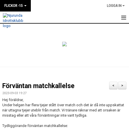
FLICKOR -15
LOGGA IN
HEM
NYHETER
KALENDER
MATCHER
TRUPPEN
Förväntan matchkallelse
<
>
BILDGALLERI
2023-09-03 19:27
Hej föräldrar,
DOKUMENT
Under helgen har flera tjejer stått över match och det är då inte uppskattat
när uttagna tjejer uteblir från match. Vi tränare räknar med att orsaken är
misstag eller att våra förväntningar inte varit tydliga.
KONTAKT
Tydliggörande förväntan matchkallelse: