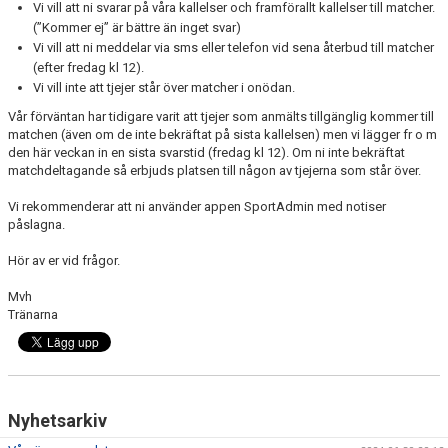
Vi vill att ni svarar på våra kallelser och framförallt kallelser till matcher.
(”Kommer ej” är bättre än inget svar)
Vi vill att ni meddelar via sms eller telefon vid sena återbud till matcher
(efter fredag kl 12).
Vi vill inte att tjejer står över matcher i onödan.
Vår förväntan har tidigare varit att tjejer som anmälts tillgänglig kommer till
matchen (även om de inte bekräftat på sista kallelsen) men vi lägger fr o m
den här veckan in en sista svarstid (fredag kl 12). Om ni inte bekräftat
matchdeltagande så erbjuds platsen till någon av tjejerna som står över.
Vi rekommenderar att ni använder appen SportAdmin med notiser
påslagna.
Hör av er vid frågor.
Mvh
Tränarna
Nyhetsarkiv