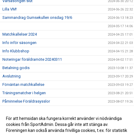
Vårsäsongen slut
2024-06-30 20:12
Lilla VM!
2024-06-26 22:32
Sammandrag Gumsekullen onsdag 19/6
2024-06-13 18:23
2024-05-17 14:06
Matchkallelser 2024
2024-04-25 17:01
Info inför säsongen
2024-04-22 21:03
Info Klubbshop
2024-04-15 21:28
Noteringar föräldramöte 20240311
2024-04-02 17:51
Betalning godis
2023-10-08 11:37
Avslutning
2023-09-17 20:29
Förväntan matchkallelse
2023-09-03 19:27
Träningsmatcher i helgen
2023-08-21 20:51
Påminnelse Föräldrasysslor
2023-08-07 19:26
Träningstid onsdag 7/8 17:30
2023-08-07 19:12
Mid Nordic cup i helgen
För att hemsidan ska fungera korrekt använder vi nödvändiga
2023-08-02 09:14
cookies från SportAdmin. Dessa går inte att stänga av.
Sommarledigt med utmaning!
2023-07-02 19:07
Föreningen kan också använda frivilliga cookies, t.ex. för statistik