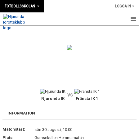
FOTBOLLSSKOLAN
LOGGA IN
HEM
NYHETER
KALENDER
TRUPPEN
GÄSTBOK
vs
BILDGALLERI
Njurunda IK
Fränsta IK 1
DOKUMENT
INFORMATION
KONTAKT
Matchstart:
sön 30 augusti, 10:00
Plats:
Gumsekullen Hemmamatch
MATCHER