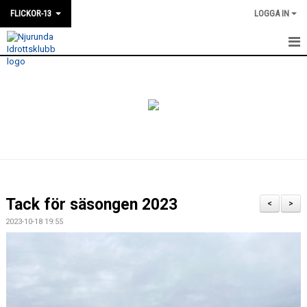
FLICKOR-13
LOGGA IN
HEM
NYHETER
KALENDER
DOKUMENT
BILDGALLERI
Tack för säsongen 2023
<
>
KONTAKT
2023-10-18 19:55
TRUPPEN