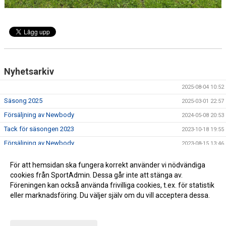
Nyhetsarkiv
2025-08-04 10:52
Säsong 2025
2025-03-01 22:57
Försäljning av Newbody
2024-05-08 20:53
Tack för säsongen 2023
2023-10-18 19:55
Försäljning av Newbody
2023-08-15 13:46
Säsongsavslutning -21
2021-09-29 19:27
För att hemsidan ska fungera korrekt använder vi nödvändiga
Uppgifter vid match 22/8
2021-08-17 16:49
cookies från SportAdmin. Dessa går inte att stänga av.
Föreningen kan också använda frivilliga cookies, t.ex. för statistik
eller marknadsföring. Du väljer själv om du vill acceptera dessa.
Anpassa dina val
Cookie-inställningar
Gå till Webbversion