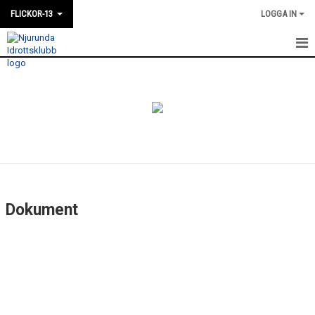
FLICKOR-13
LOGGA IN
HEM
NYHETER
KALENDER
DOKUMENT
BILDGALLERI
Dokument
KONTAKT
TRUPPEN