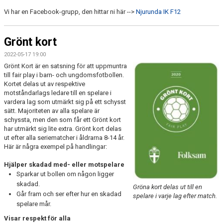
Vi har en Facebook-grupp, den hittar ni här -->
Njurunda IK F12
Grönt kort
2022-05-17 19:00
Grönt Kort är en satsning för att uppmuntra
till fair play i barn- och ungdomsfotbollen.
Kortet delas ut av respektive
motståndarlags ledare till en spelare i
vardera lag som utmärkt sig på ett schysst
sätt. Majoriteten av alla spelare är
schyssta, men den som får ett Grönt kort
har utmärkt sig lite extra. Grönt kort delas
ut efter alla seriematcher i åldrarna 8-14 år.
Här är några exempel på handlingar:
Hjälper skadad med- eller motspelare
Sparkar ut bollen om någon ligger
skadad.
Gröna kort delas ut till en
Går fram och ser efter hur en skadad
spelare i varje lag efter match.
spelare mår.
Visar respekt för alla