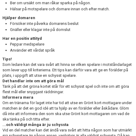
Ber om ursäkt om man råkar sparka på någon.
Hälsar på motspelare och domare innan och efter match.
Hjälper domaren
Försöker inte påverka domarens beslut
Gnäller eller klagar inte på domslut
Har en positiv attityd
Peppar medspelare
Använder ett vårdat språk
Tips!
Som ledare kan det vara svårt att hinna se vilken spelare i motståndarlaget
som lever upp till kriterierna. Ett tips kan därför vara att ge en förälder på
plats, i uppgift att utse en schysst spelare.
Det handlar inte om att göra mål
Tänk på att det gröna kortet står för ett schysst spel och inte om att göra
flest mål eller snyggast räddningar.
Informera mera
Om en tränarna för laget inte har tid att utse en Grönt kort-mottagare under
matchen är det en god idé att ta hjälp av en förälder eller åskådare. Glöm
då inte att informera den som ska utse Grönt kort-mottagaren om vad de
ska tänka på och titta efter.
...och väldigt många är ju schyssta
Vid en del matcher kan det ändå vara svårt att hitta någon som har utmärkt
sig schysstare än någon annan, vanligtvis är alla väldigt schyssta. Då kan