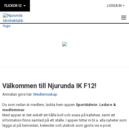
FLICKOR-12
LOGGA IN
HEM
NYHETER
KALENDER
MATCHER
TRUPPEN
Välkommen till Njurunda IK F12!
BILDGALLERI
Anmälan görs här:
Medlemsskap
KONTAKT
Du som redan är medlem, ladda hem appen
SportAdmin: Ledare &
medlemmar
.
Med appen är det enkelt att hålla koll och svara på kallelser, samt att
DOKUMENT
information finns samlad på ett ställe.
I appen hittar ni bl.a. alla nyheter som
läggs ut på hemsidan, kalender och utskick som gjorts via e-post.