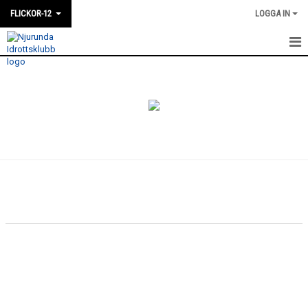
FLICKOR-12
LOGGA IN
HEM
NYHETER
KALENDER
MATCHER
TRUPPEN
BILDGALLERI
KONTAKT
DOKUMENT