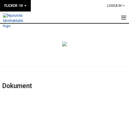
FLICKOR -14
LOGGA IN
HEM
NYHETER
KALENDER
MATCHER
TRUPPEN
Dokument
BILDGALLERI
DOKUMENT
KONTAKT