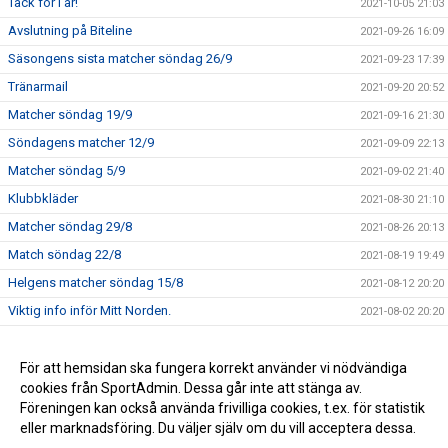
Tack för i år!
2021-10-05 21:03
Avslutning på Biteline
2021-09-26 16:09
Säsongens sista matcher söndag 26/9
2021-09-23 17:39
Tränarmail
2021-09-20 20:52
Matcher söndag 19/9
2021-09-16 21:30
Söndagens matcher 12/9
2021-09-09 22:13
Matcher söndag 5/9
2021-09-02 21:40
Klubbkläder
2021-08-30 21:10
Matcher söndag 29/8
2021-08-26 20:13
Match söndag 22/8
2021-08-19 19:49
Helgens matcher söndag 15/8
2021-08-12 20:20
Viktig info inför Mitt Norden.
2021-08-02 20:20
Match sön 27/6
2021-06-25 12:47
Sammandrag 14 september
För att hemsidan ska fungera korrekt använder vi nödvändiga
2019-08-26 09:52
cookies från SportAdmin. Dessa går inte att stänga av.
Kallelse till träning!
2018-08-28 08:36
Föreningen kan också använda frivilliga cookies, t.ex. för statistik
eller marknadsföring. Du väljer själv om du vill acceptera dessa.