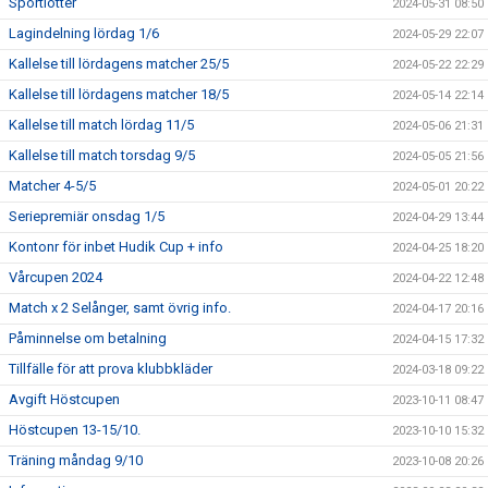
Sportlotter
2024-05-31 08:50
Lagindelning lördag 1/6
2024-05-29 22:07
Kallelse till lördagens matcher 25/5
2024-05-22 22:29
Kallelse till lördagens matcher 18/5
2024-05-14 22:14
Kallelse till match lördag 11/5
2024-05-06 21:31
Kallelse till match torsdag 9/5
2024-05-05 21:56
Matcher 4-5/5
2024-05-01 20:22
Seriepremiär onsdag 1/5
2024-04-29 13:44
Kontonr för inbet Hudik Cup + info
2024-04-25 18:20
Vårcupen 2024
2024-04-22 12:48
Match x 2 Selånger, samt övrig info.
2024-04-17 20:16
Påminnelse om betalning
2024-04-15 17:32
Tillfälle för att prova klubbkläder
2024-03-18 09:22
Avgift Höstcupen
2023-10-11 08:47
Höstcupen 13-15/10.
2023-10-10 15:32
Träning måndag 9/10
2023-10-08 20:26