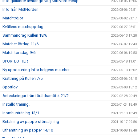
Info gällande avstängd väg MittNordencup
2022-08-06 15:06
Info från MittNorden
2022-08-06 09:51
Matchtröjor
2022-08-02 21:17
Kvällens matchuppdag
2022-06-27 08:51
Sammandrag Kullen 18/6
2022-06-13 17:28
Matcher lördag 11/6
2022-06-07 12:43
Match torsdag 9/6
2022-06-06 19:53
SPORTLOTTER
2022-05-18 11:01
Ny uppdatering inför helgens matcher
2022-05-13 15:02
Krattning på Kullen 7/5
2022-05-06 06:15
Sportlov
2022-03-08 15:12
Anteckningar från föräldramötet 21/2
2022-02-28 20:49
Inställd träning.
2022-01-24 18:49
Inomhusträning 13/1
2021-12-13 18:49
Betalning av pappersförsäljning
2021-10-17 09:56
Uthämtning av papper 14/10
2021-10-08 19:48