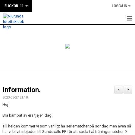
FLICKOR -11
LOGGA IN
HEM
NYHETER
KALENDER
MATCHER
TRUPPEN
Information.
<
>
BILDGALLERI
2023-08-27 21:18
Hej
DOKUMENT
Bra kämpat av era tjejer idag.
Till helgen kommer vi som vanligt ha seriematcher på söndag men även så
har vi blivit inbjuden till Sundsvalls FF för att spela två träningsmatcher 9