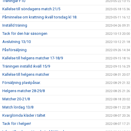
Träningar F10
2023-05-22 13:15
Kallelse till söndagens match 21/5
2023-05-18 15:36
Påminnelse om krattning ikväll torsdag kl 18.
2023-05-11 16:12
Inställd träning
2023-04-26 09:31
Tack för den här säsongen
2022-10-13 20:00
Avslutning 13/10
2022-10-12 21:18
Påsförsäljning
2022-09-26 14:34
Kallelse till helgens matcher 17-18/9
2022-09-15 18:16
Träningen inställd ikväll 15/9
2022-09-15 16:29
Kallelse till helgens matcher
2022-08-31 20:07
Försäljning plastpåsar.
2022-08-29 21:32
Helgens matcher 28-29/8
2022-08-25 21:26
Matcher 20-21/8
2022-08-18 20:02
Match lördag 13/8
2022-08-11 22:28
Kvarglömda kläder i tältet
2022-08-07 20:26
Tack för i helgen!
2022-08-07 17:21