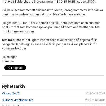
mot 9 på Baldershov
på lördag mellan 13:30-15:30. Blir superkul
😊⚽️
.
Två kallelser kommer att skickas ut för detta, lördag kommer vi inte skicka
ut någon
lagindelning utan det gör vi för söndagens matcher.
Helgen den 13-15/10 har vi anmält oss till Höstcupen som är en cup med
spel 9 mot 9 som kommer spelas på Camp Mitthem och Vesthagen. Mer
info kommer om cupen.
Sist men inte minst
,
glöm inte att sälja mycket chips så tjejerna får in
pengar till lagets egna kassa så vi får in pengar så vi kan planera inför
kommande cuper.
Hälsningar
Tränarna
Nyhetsarkiv
Vårcup 2-4/5
2025-04-24 07:47
Slutspel vinterserie 12/1
2025-01-09 20:39