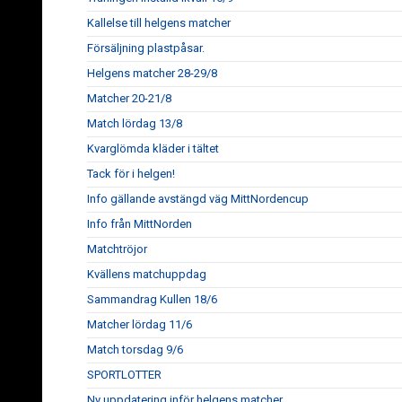
Kallelse till helgens matcher
Försäljning plastpåsar.
Helgens matcher 28-29/8
Matcher 20-21/8
Match lördag 13/8
Kvarglömda kläder i tältet
Tack för i helgen!
Info gällande avstängd väg MittNordencup
Info från MittNorden
Matchtröjor
Kvällens matchuppdag
Sammandrag Kullen 18/6
Matcher lördag 11/6
Match torsdag 9/6
SPORTLOTTER
Ny uppdatering inför helgens matcher