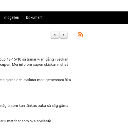
Bildgalleri
Dokument
<
>
cup 13-15/10 så tränar vi en gång i veckan
cupen. Mer info om cupen skickar vi ut så
 mot tjejerna och avslutar med gemensam fika
/några som kan tänkas baka så säg gärna
 är 3 matcher som ska spelas
⚽️
.