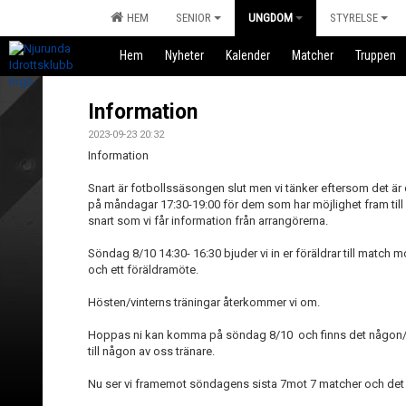
HEM
SENIOR
UNGDOM
STYRELSE
Hem
Nyheter
Kalender
Matcher
Truppen
Information
2023-09-23 20:32
Information
Snart är fotbollssäsongen slut men vi tänker eftersom det är 
på måndagar 17:30-19:00 för dem som har möjlighet fram till 
snart som vi får information från arrangörerna.
Söndag 8/10 14:30- 16:30 bjuder vi in er föräldrar till match
och ett föräldramöte.
Hösten/vinterns träningar återkommer vi om.
Hoppas ni kan komma på söndag 8/10
och finns det någon
till någon av oss tränare.
Nu ser vi framemot söndagens sista 7mot 7 matcher och det