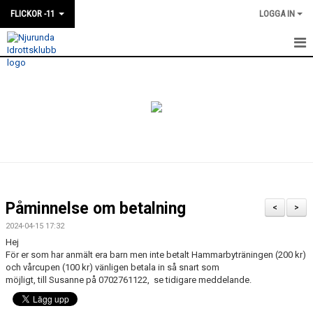
FLICKOR -11
LOGGA IN
HEM
NYHETER
KALENDER
MATCHER
TRUPPEN
Påminnelse om betalning
<
>
BILDGALLERI
2024-04-15 17:32
Hej
DOKUMENT
För er som har anmält era barn men inte betalt Hammarbyträningen (200 kr)
och vårcupen (100 kr) vänligen betala in så snart som
möjligt, till Susanne på 0702761122, se tidigare meddelande.